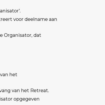
nisator'.
streert voor deelname aan
e Organisator, dat
 van het
nvang van het Retreat.
isator opgegeven