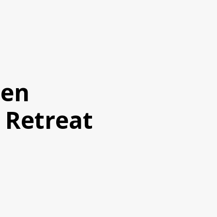
den
 Retreat